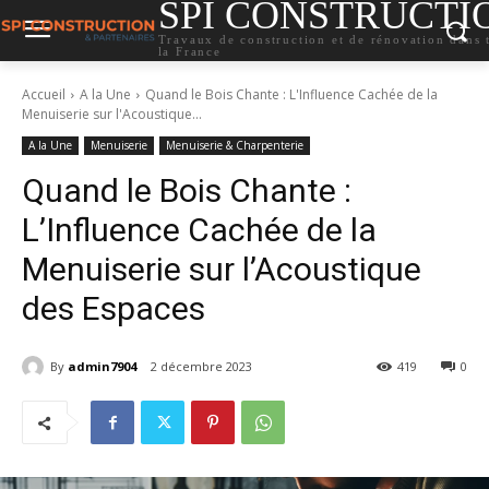
SPI CONSTRUCTI
Travaux de construction et de rénovation dans 
la France
Accueil
A la Une
Quand le Bois Chante : L'Influence Cachée de la
Menuiserie sur l'Acoustique...
A la Une
Menuiserie
Menuiserie & Charpenterie
Quand le Bois Chante :
L’Influence Cachée de la
Menuiserie sur l’Acoustique
des Espaces
By
admin7904
2 décembre 2023
419
0