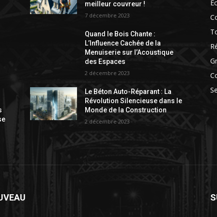
Ec
meilleur couvreur !
7 décembre 2023
Co
To
Quand le Bois Chante :
L’Influence Cachée de la
Ré
Menuiserie sur l’Acoustique
G
des Espaces
2 décembre 2023
Co
S
Le Béton Auto-Réparant : La
Révolution Silencieuse dans le
s
Monde de la Construction
se
2 décembre 2023
UVEAU
S