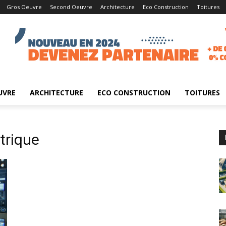
Gros Oeuvre
Second Oeuvre
Architecture
Eco Construction
Toitures
UVRE
ARCHITECTURE
ECO CONSTRUCTION
TOITURES
ctrique