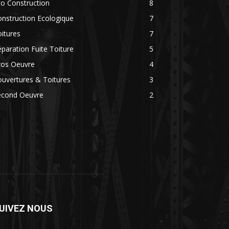
o Construction
8
nstruction Ecologique
7
itures
7
paration Fuite Toiture
5
ros Oeuvre
4
uvertures & Toitures
3
econd Oeuvre
2
UIVEZ NOUS